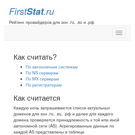
First
Stat
.ru
Рейтинг провайдеров для зон .ru, .su и .рф
Toggle
navigati
Как считать?
По автономным системам
По NS серверам
По MX серверам
По регистраторам
Как считается
Каждую ночь запрашиваются список актуальных
доменов для зон .ru, .su, .рф и далее для каждого
домена проверяется принадлежность к той или иной
автономной сети (AS). Агрегированные данные по
каждой AS представлены в таблице.